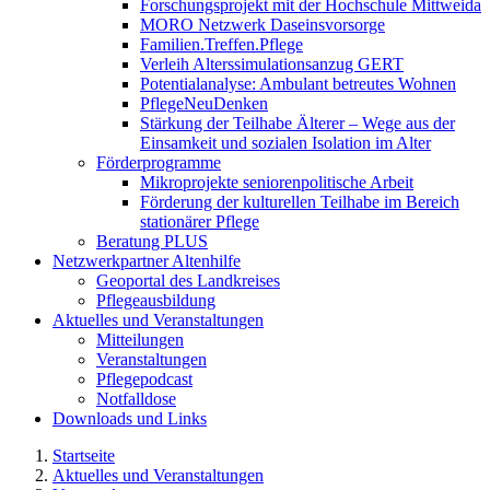
Forschungsprojekt mit der Hochschule Mittweida
MORO Netzwerk Daseinsvorsorge
Familien.Treffen.Pflege
Verleih Alterssimulationsanzug GERT
Potentialanalyse: Ambulant betreutes Wohnen
PflegeNeuDenken
Stärkung der Teilhabe Älterer – Wege aus der
Einsamkeit und sozialen Isolation im Alter
Förderprogramme
Mikroprojekte seniorenpolitische Arbeit
Förderung der kulturellen Teilhabe im Bereich
stationärer Pflege
Beratung PLUS
Netzwerkpartner Altenhilfe
Geoportal des Landkreises
Pflegeausbildung
Aktuelles und Veranstaltungen
Mitteilungen
Veranstaltungen
Pflegepodcast
Notfalldose
Downloads und Links
Startseite
Aktuelles und Veranstaltungen