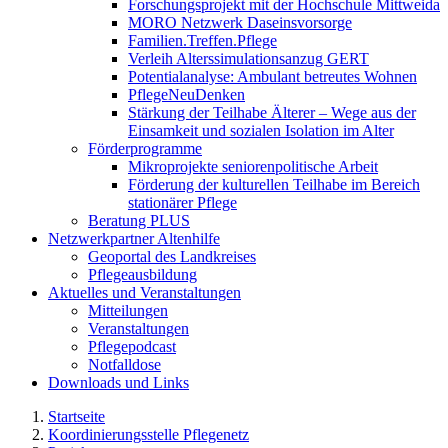
Forschungsprojekt mit der Hochschule Mittweida
MORO Netzwerk Daseinsvorsorge
Familien.Treffen.Pflege
Verleih Alterssimulationsanzug GERT
Potentialanalyse: Ambulant betreutes Wohnen
PflegeNeuDenken
Stärkung der Teilhabe Älterer – Wege aus der
Einsamkeit und sozialen Isolation im Alter
Förderprogramme
Mikroprojekte seniorenpolitische Arbeit
Förderung der kulturellen Teilhabe im Bereich
stationärer Pflege
Beratung PLUS
Netzwerkpartner Altenhilfe
Geoportal des Landkreises
Pflegeausbildung
Aktuelles und Veranstaltungen
Mitteilungen
Veranstaltungen
Pflegepodcast
Notfalldose
Downloads und Links
Startseite
Koordinierungsstelle Pflegenetz