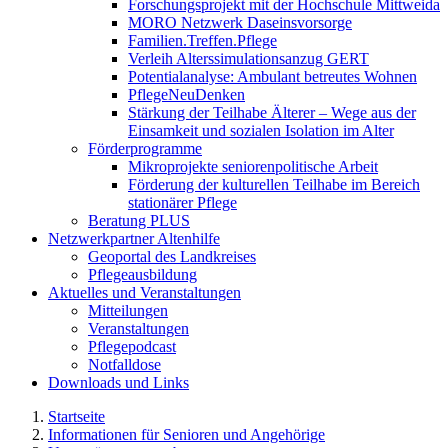
Forschungsprojekt mit der Hochschule Mittweida
MORO Netzwerk Daseinsvorsorge
Familien.Treffen.Pflege
Verleih Alterssimulationsanzug GERT
Potentialanalyse: Ambulant betreutes Wohnen
PflegeNeuDenken
Stärkung der Teilhabe Älterer – Wege aus der
Einsamkeit und sozialen Isolation im Alter
Förderprogramme
Mikroprojekte seniorenpolitische Arbeit
Förderung der kulturellen Teilhabe im Bereich
stationärer Pflege
Beratung PLUS
Netzwerkpartner Altenhilfe
Geoportal des Landkreises
Pflegeausbildung
Aktuelles und Veranstaltungen
Mitteilungen
Veranstaltungen
Pflegepodcast
Notfalldose
Downloads und Links
Startseite
Informationen für Senioren und Angehörige