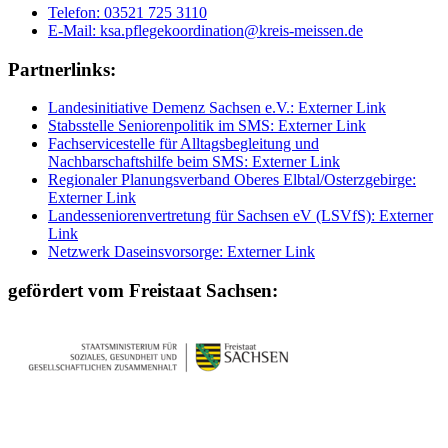
Telefon:
03521 725 3110
E-Mail:
ksa.pflegekoordination@kreis-meissen.de
Partnerlinks:
Landesinitiative Demenz Sachsen e.V.
: Externer Link
Stabsstelle Seniorenpolitik im SMS
: Externer Link
Fachservicestelle für Alltagsbegleitung und
Nachbarschaftshilfe beim SMS
: Externer Link
Regionaler Planungsverband Oberes Elbtal/Osterzgebirge
:
Externer Link
Landesseniorenvertretung für Sachsen eV (LSVfS)
: Externer
Link
Netzwerk Daseinsvorsorge
: Externer Link
gefördert vom Freistaat Sachsen: